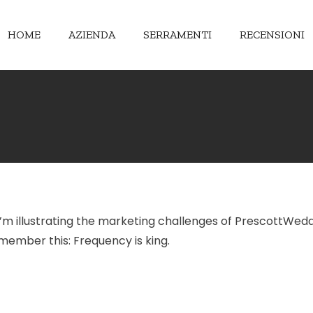
HOME
AZIENDA
SERRAMENTI
RECENSIONI
s. I’m illustrating the marketing challenges of PrescottWedd
ember this: Frequency is king.