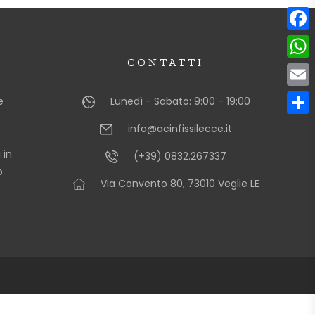
F
a
CONTATTI
W
c
h
E
e
Lunedì - Sabato: 9:00 - 19:00
e
a
m
C
info@acinfissilecce.it
b
t
a
o
o
 in
(+39) 0832.267337
s
i
n
o
o
A
Via Convento 80, 73010 Veglie LE
l
d
k
p
i
p
v
i
d
i