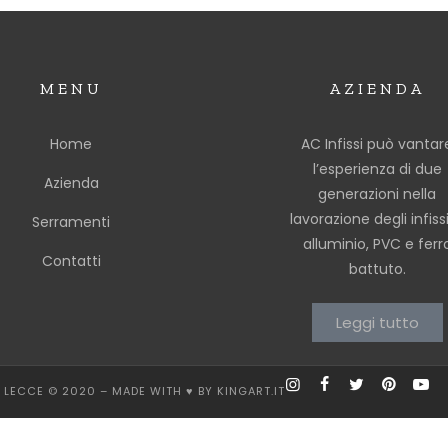
MENU
AZIENDA
Home
AC Infissi può vantar
l’esperienza di due
Azienda
generazioni nella
lavorazione degli infissi
Serramenti
alluminio, PVC e ferr
Contatti
battuto.
Leggi tutto
SI LECCE © 2020 – MADE WITH ♥ BY KINGART.IT