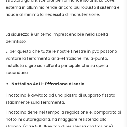
struttura garantisce alte performance isolanti. La cover
esterna in alluminio rende ancora più robusto il sistema e
riduce al minimo la necessità di manutenzione.
La sicurezza è un tema imprescendibile nella scelta
dell’infisso.
E’ per questo che tutte le nostre finestre in pvc possono
vantare la ferramenta anti-effrazione multi-punto,
installata a giro sia sull’anta principale che su quella
secondaria.
Nottolino Anti- Effrazione di serie
Il nottolino è avvitato ad una piastra di supporto fissata
stabilmente sulla ferramenta.
Il nottolino tiene nel tempo la regolazione e, comparato ai
nottolini autoregolanti, ha maggiore resistenza allo
strappo, (oltre 5000Newton di resistenza alla trazione)