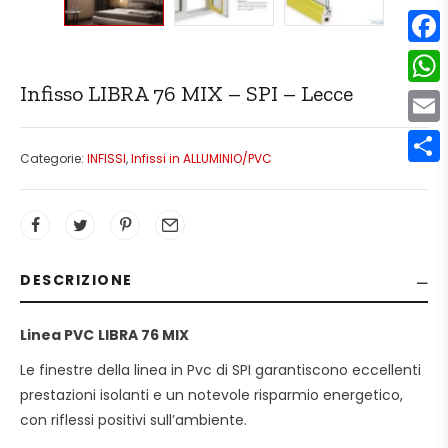
F
a
Infisso LIBRA 76 MIX – SPI – Lecce
W
c
h
E
e
a
Categorie:
INFISSI
,
Infissi in ALLUMINIO/PVC
m
C
b
t
a
o
o
s
i
n
o
A
l
d
k
DESCRIZIONE
p
i
p
Linea PVC
LIBRA 76 MIX
v
i
Le finestre della linea in Pvc di SPI garantiscono eccellenti
prestazioni isolanti e un notevole risparmio energetico,
d
con riflessi positivi sull’ambiente.
i