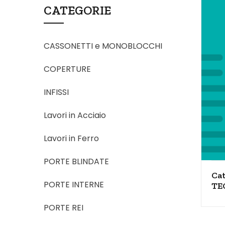
e
gr
CATEGORIE
b
a
o
m
CASSONETTI e MONOBLOCCHI
o
COPERTURE
k
INFISSI
Lavori in Acciaio
Lavori in Ferro
PORTE BLINDATE
Ca
PORTE INTERNE
TE
PORTE REI