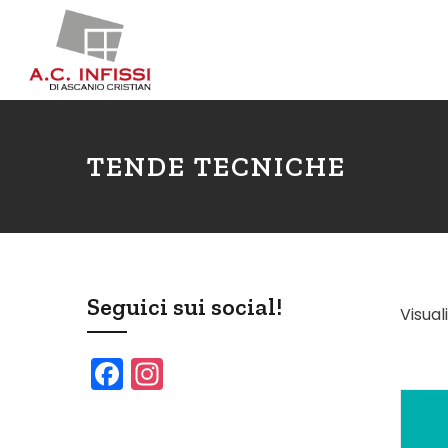
TENDE TECNICHE
Seguici sui social!
Visual
F
In
a
st
c
a