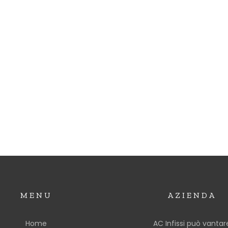
MENU
AZIENDA
Home
AC Infissi può vantar