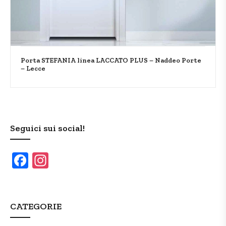
Porta STEFANIA linea LACCATO PLUS – Naddeo Porte
– Lecce
Seguici sui social!
F
In
a
st
c
a
e
gr
CATEGORIE
b
a