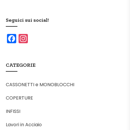
Seguici sui social!
F
In
a
st
c
a
e
gr
CATEGORIE
b
a
o
m
CASSONETTI e MONOBLOCCHI
o
COPERTURE
k
INFISSI
Lavori in Acciaio