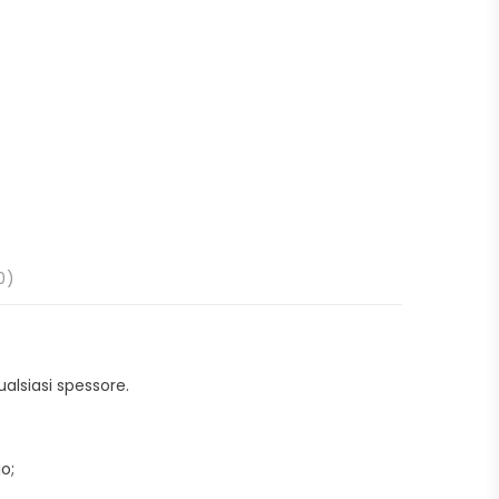
0)
ualsiasi spessore.
o;