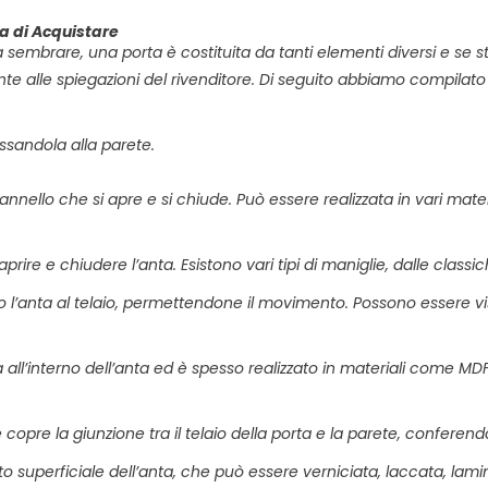
ma di Acquistare
brare, una porta è costituita da tanti elementi diversi e se state
nte alle spiegazioni del rivenditore. Di seguito abbiamo compilat
fissandola alla parete.
pannello che si apre e si chiude. Può essere realizzata in vari mat
prire e chiudere l’anta. Esistono vari tipi di maniglie, dalle clas
no l’anta al telaio, permettendone il movimento. Possono essere vi
all’interno dell’anta ed è spesso realizzato in materiali come MD
opre la giunzione tra il telaio della porta e la parete, conferend
ento superficiale dell’anta, che può essere verniciata, laccata, lamin