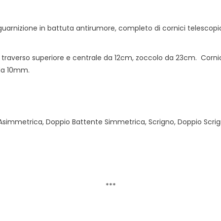
guarnizione in battuta antirumore, completo di cornici telesco
 traverso superiore e centrale da 12cm, zoccolo da 23cm. Cornice 
 da 10mm.
simmetrica, Doppio Battente Simmetrica, Scrigno, Doppio Scrign
***